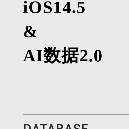
iOS14.5
&
AI数据2.0
DATABASE