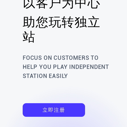
以客户为中心
画像的把控做的确实很不错，
过精准人群画像定位后进行投
FB 广告，我的 ROAS 比以前提
助您玩转独立
升了200%以上，广告账户也没
经常挂了，对我的运营成效帮
站
非常大 !!!
2 倍
ROAS 提升
FOCUS ON CUSTOMERS TO
HELP YOU PLAY INDEPENDENT
刘先生
STATION EASILY
杭州某 XXX 有限公司
三年的建站合作，证明我选择
店是明智的。他们从网站前期
研、视觉设计、开发、交付都
非常到位的，解决问题的能力
立即注册
很在线。希望翼店可以越走越
远，坚持良心企业，坚持过硬